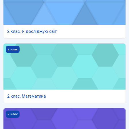
2 клас. Я досліджую світ
2 клас. Математика
2 клас
2 клас. Математика
2 клас. Літературне читання
2 клас