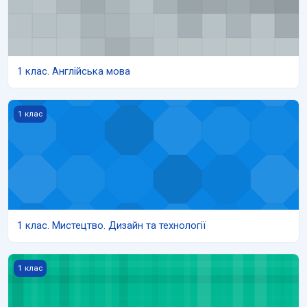
1 клас. Англійська мова
1 клас. Мистецтво. Дизайн та технології
1 клас
1 клас. Мистецтво. Дизайн та технології
1 клас. Я досліджую світ
1 клас