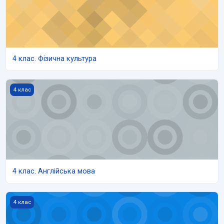
4 клас. Фізична культура
4 клас. Англійська мова
4 клас
4 клас. Англійська мова
4 клас. Я досліджую світ
4 клас