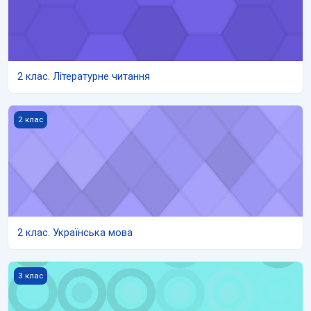
2 клас. Літературне читання
2 клас. Українська мова
2 клас
2 клас. Українська мова
3 клас. Інформатика
3 клас