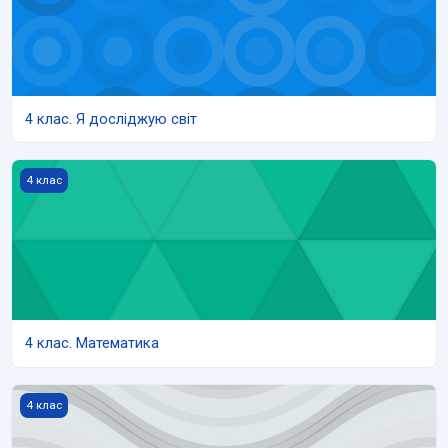
4 клас. Я досліджую світ
4 клас. Математика
4 клас
4 клас. Математика
4 клас. Літературне читання
4 клас