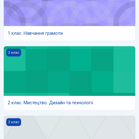
1 клас. Навчання грамоти
2 клас. Мистецтво. Дизайн та технології
2 клас
2 клас. Мистецтво. Дизайн та технології
2 клас. Фізична культура
2 клас