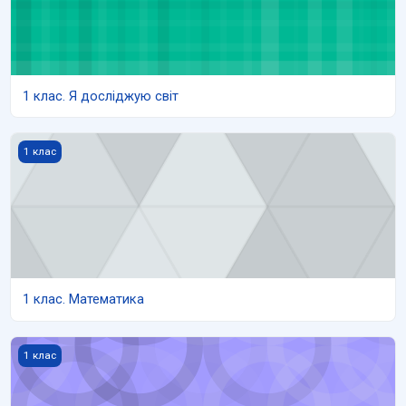
1 клас. Я досліджую світ
1 клас. Математика
1 клас
1 клас. Математика
1 клас. Навчання грамоти
1 клас