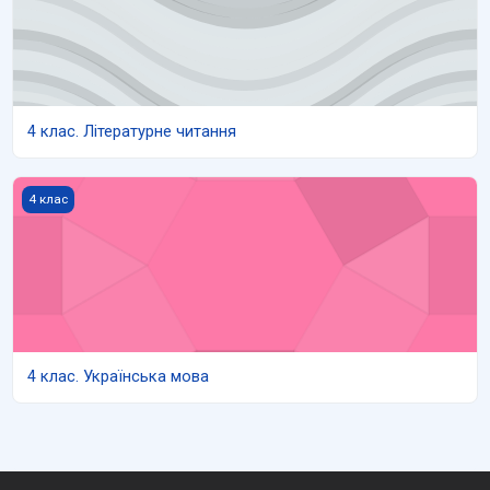
4 клас. Літературне читання
4 клас. Українська мова
4 клас
4 клас. Українська мова