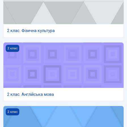
2 клас. Фізична культура
2 клас. Англійська мова
2 клас
2 клас. Англійська мова
2 клас. Я досліджую світ
2 клас